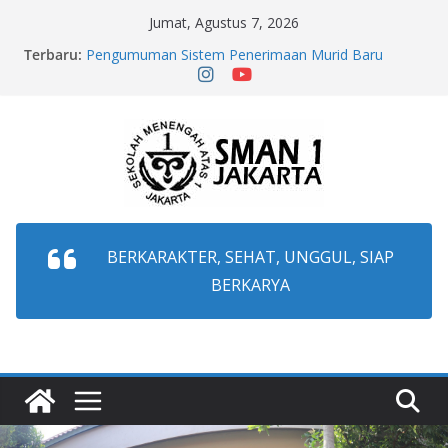
Jumat, Agustus 7, 2026
Terbaru:
Pengumuman Sistem Penerimaan Murid Baru
(SPMB) Provinsi DKI Jakarta Tahun Ajaran
2026/2027
Pengumuman Hasil Test Mutasi Tahap 2 Sem.
Ganjil T.P. 2026/2027
Pengumuman Perpindahan Murid Semester Ganjil
Tahap 2 T.A 2026/2027
Pengumuman Hasil Test Mutasi Masuk Sem. Ganjil
T.P. 2026/2027
Pengumuman Perpindahan Murid Semester Ganjil
T.A 2026/2027
BERKARAKTER, SEHAT, UNGGUL, SIAP
BERKARYA