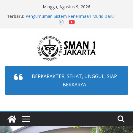
Minggu, Agustus 9, 2026
Terbaru:
Pengumuman Sistem Penerimaan Murid Baru
(SPMB) Provinsi DKI Jakarta Tahun Ajaran
2026/2027
Pengumuman Hasil Test Mutasi Tahap 2 Sem.
Ganjil T.P. 2026/2027
Pengumuman Perpindahan Murid Semester Ganjil
Tahap 2 T.A 2026/2027
Pengumuman Hasil Test Mutasi Masuk Sem. Ganjil
T.P. 2026/2027
Pengumuman Perpindahan Murid Semester Ganjil
T.A 2026/2027
BERKARAKTER, SEHAT, UNGGUL, SIAP
BERKARYA