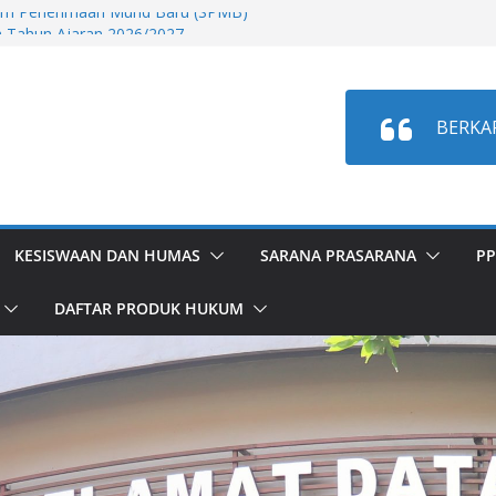
m Penerimaan Murid Baru (SPMB)
ta Tahun Ajaran 2026/2027
est Mutasi Tahap 2 Sem. Ganjil T.P.
dahan Murid Semester Ganjil Tahap 2
BERKA
Test Mutasi Masuk Sem. Ganjil T.P.
dahan Murid Semester Ganjil T.A
KESISWAAN DAN HUMAS
SARANA PRASARANA
PP
DAFTAR PRODUK HUKUM