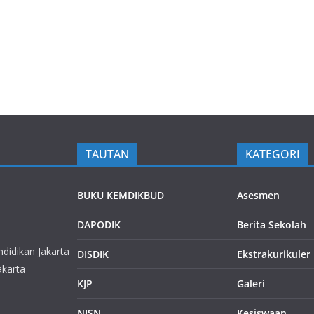
TAUTAN
KATEGORI
BUKU KEMDIKBUD
Asesmen
DAPODIK
Berita Sekolah
didikan Jakarta
DISDIK
Ekstrakurikuler
akarta
KJP
Galeri
NISN
Kesiswaan