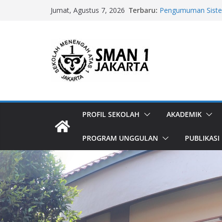
Skip
Terbaru:
Pengumuman Siste
Jumat, Agustus 7, 2026
to
Provinsi DKI Jakar
Pengumuman Hasil T
content
2026/2027
Pengumuman Perpin
T.A 2026/2027
Pengumuman Hasil 
2026/2027
Pengumuman Perpin
2026/2027
PROFIL SEKOLAH
AKADEMIK
PROGRAM UNGGULAN
PUBLIKASI