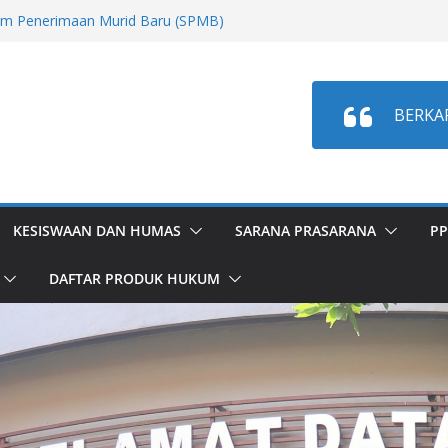
m Penerimaan Murid Baru (SPMB)
ta Tahun Ajaran 2026/2027
est Mutasi Tahap 2 Sem. Ganjil T.P.
dahan Murid Semester Ganjil Tahap 2
BERKA
Test Mutasi Masuk Sem. Ganjil T.P.
dahan Murid Semester Ganjil T.A
KESISWAAN DAN HUMAS
SARANA PRASARANA
PP
DAFTAR PRODUK HUKUM